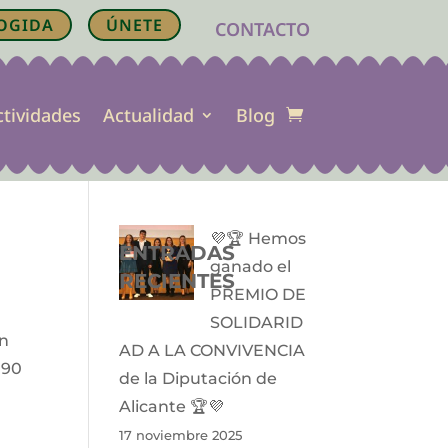
OGIDA
ÚNETE
CONTACTO
ctividades
Actualidad
Blog
💜🏆 Hemos
ENTRADAS
ganado el
RECIENTES
PREMIO DE
SOLIDARID
un
AD A LA CONVIVENCIA
 90
de la Diputación de
Alicante 🏆💜
17 noviembre 2025