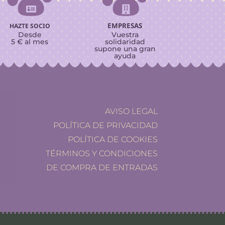


EMPRESAS
HAZTE SOCIO
Desde
Vuestra
5 € al mes
solidaridad
supone una gran
ayuda
AVISO LEGAL
POLÍTICA DE PRIVACIDAD
POLÍTICA DE COOKIES
TÉRMINOS Y CONDICIONES
DE COMPRA DE ENTRADAS