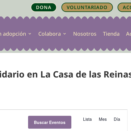
DONA
VOLUNTARIADO
AC
n adopción
Colabora
Nosotros
Tienda
A
dario en La Casa de las Reina
N
a
Lista
Mes
Día
Buscar Eventos
v