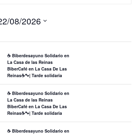
e
g
a
22/08/2026
c
i
ó
n
d
e
☕ Biberdesayuno Solidario en
v
La Casa de las Reinas
i
BiberCafé en La Casa De Las
s
Reinas☕🐾| Tarde solidaria
t
a
s
☕ Biberdesayuno Solidario en
d
La Casa de las Reinas
e
BiberCafé en La Casa De Las
E
Reinas☕🐾| Tarde solidaria
v
e
☕ Biberdesayuno Solidario en
n