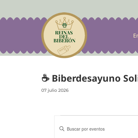
E
☕ Biberdesayuno Soli
07 julio 2026
Eventos
N
a
I
v
n