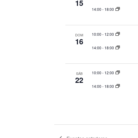
15
y
c
c
v
14:00
-
18:00
h
l
i
a
a
s
.
v
t
10:00
-
12:00
DOM
16
e
a
14:00
-
18:00
s
.
d
B
e
u
10:00
-
12:00
E
SÁB
s
22
v
c
14:00
-
18:00
e
a
n
E
t
v
o
e
s
n
t