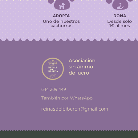


l
a
ADOPTA
DONA
Uno de nuestros
Desde sólo
v
cachorros
1€ al mes
e
.
Asociación
sin ánimo
de lucro
644 209 449
También por WhatsApp
reinasdelbiberon@gmail.com