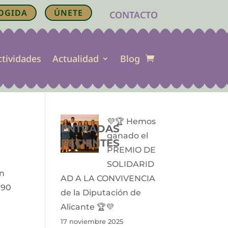
OGIDA
ÚNETE
CONTACTO
ctividades
Actualidad
Blog
💜🏆 Hemos
ENTRADAS
ganado el
RECIENTES
PREMIO DE
SOLIDARID
un
AD A LA CONVIVENCIA
 90
de la Diputación de
Alicante 🏆💜
17 noviembre 2025