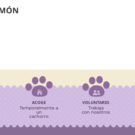
IMÓN


ACOGE
VOLUNTARIO
Temporalmente a
Trabaja
un
con nosotros
cachorro