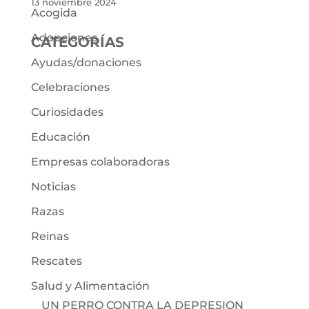
13 noviembre 2024
Acogida
Adopciones
CATEGORÍAS
Ayudas/donaciones
Celebraciones
Curiosidades
Educación
Empresas colaboradoras
Noticias
Razas
Reinas
Rescates
Salud y Alimentación
UN PERRO CONTRA LA DEPRESION