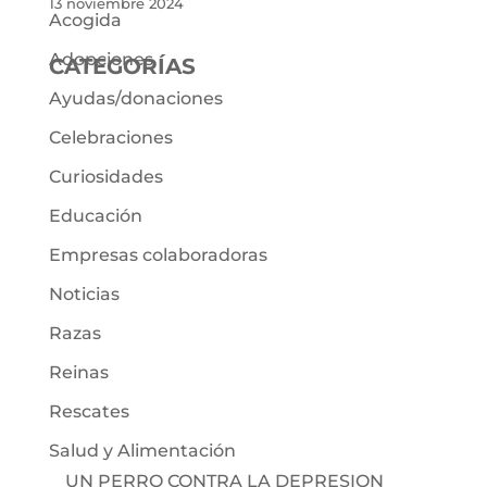
13 noviembre 2024
Acogida
Adopciones
CATEGORÍAS
Ayudas/donaciones
Celebraciones
Curiosidades
Educación
Empresas colaboradoras
Noticias
Razas
Reinas
Rescates
Salud y Alimentación
UN PERRO CONTRA LA DEPRESION