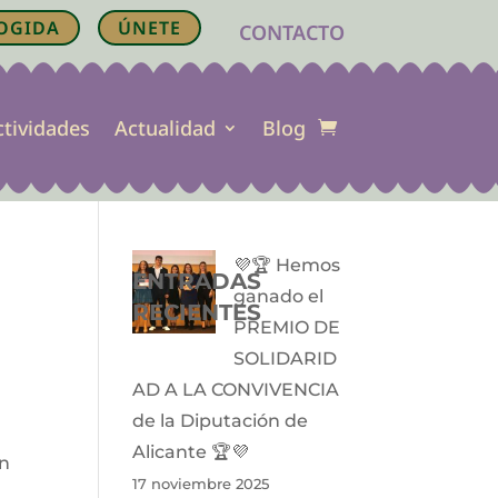
OGIDA
ÚNETE
CONTACTO
ctividades
Actualidad
Blog
💜🏆 Hemos
ENTRADAS
ganado el
RECIENTES
PREMIO DE
SOLIDARID
AD A LA CONVIVENCIA
de la Diputación de
Alicante 🏆💜
en
17 noviembre 2025