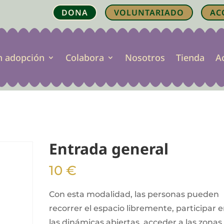
DONA
VOLUNTARIADO
AC
n adopción
Colabora
Nosotros
Tienda
A
Entrada general
10
€
Con esta modalidad, las personas pueden
recorrer el espacio libremente, participar 
las dinámicas abiertas, acceder a las zonas