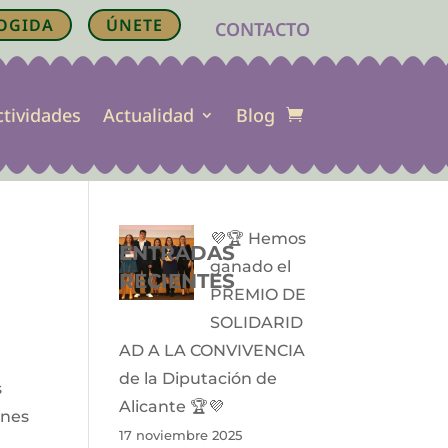
OGIDA
ÚNETE
CONTACTO
ctividades
Actualidad
Blog
💜🏆 Hemos
ENTRADAS
ganado el
RECIENTES
PREMIO DE
SOLIDARID
AD A LA CONVIVENCIA
de la Diputación de
s
Alicante 🏆💜
ones
17 noviembre 2025