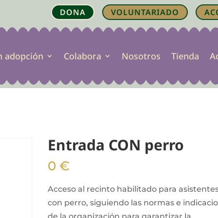
DONA
VOLUNTARIADO
AC
n adopción
Colabora
Nosotros
Tienda
A
Entrada CON perro
0
€
Acceso al recinto habilitado para asistente
con perro, siguiendo las normas e indicaci
de la organización para garantizar la