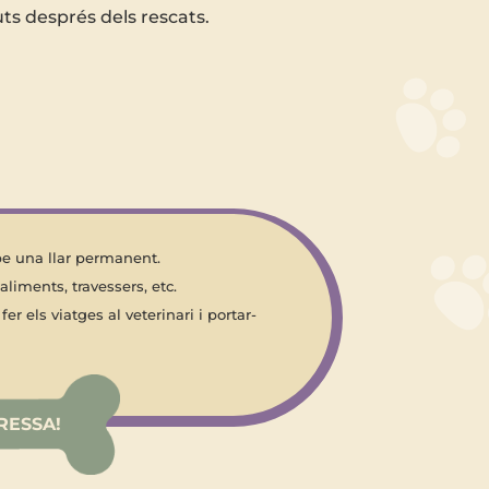
uts després dels rescats.
obe una llar permanent.
 aliments, travessers, etc.
 fer els viatges al veterinari i portar-
RESSA!