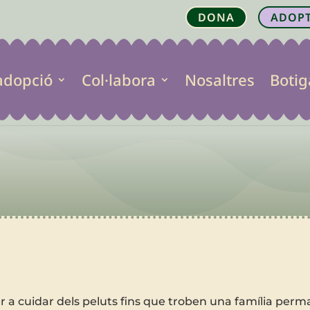
DONA
ADOP
adopció
Col·labora
Nosaltres
Botig
r a cuidar dels peluts fins que troben una família perm