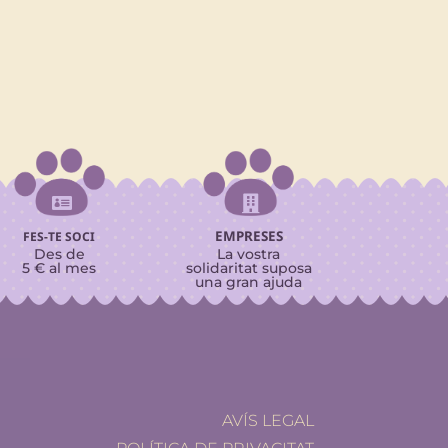


EMPRESES
FES-TE SOCI
Des de
La vostra
5 € al mes
solidaritat suposa
una gran ajuda
AVÍS LEGAL