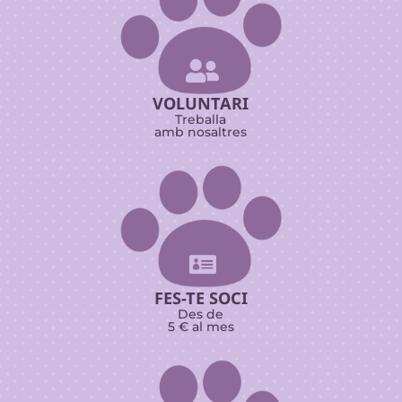

VOLUNTARI
Treballa
amb nosaltres

FES-TE SOCI
Des de
5 € al mes