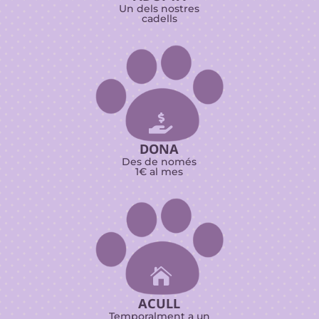
Un dels nostres
cadells

DONA
Des de només
1€ al mes

ACULL
Temporalment a un