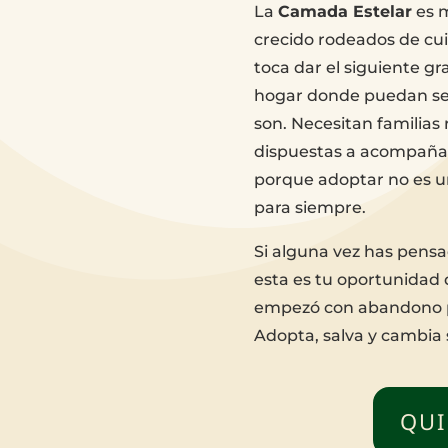
La
Camada Estelar
es m
crecido rodeados de cui
toca dar el siguiente gr
hogar donde puedan segu
son. Necesitan familia
dispuestas a acompañarl
porque adoptar no es u
para siempre.
Si alguna vez has pensa
esta es tu oportunidad d
empezó con abandono p
Adopta, salva y cambia 
QUI