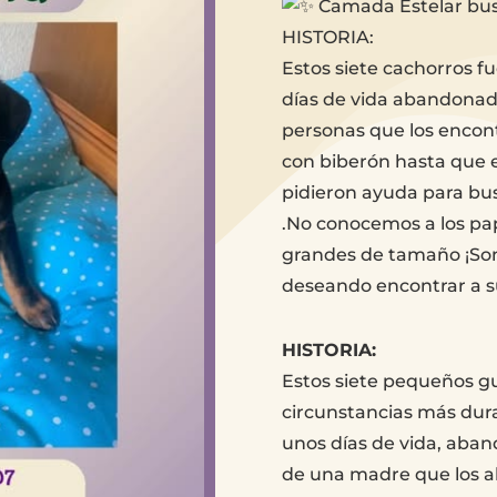
Camada Estelar bu
HISTORIA:
Estos siete cachorros 
días de vida abandonado
personas que los encon
con biberón hasta que 
pidieron ayuda para bu
.No conocemos a los pap
grandes de tamaño ¡Son
deseando encontrar a su
HISTORIA:
Estos siete pequeños gu
circunstancias más dur
unos días de vida, aban
de una madre que los a