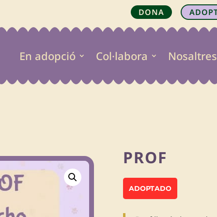
DONA
ADOP
En adopció
Col·labora
Nosaltres

PROF
ADOPTADO