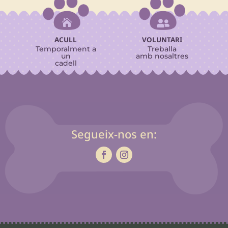


ACULL
VOLUNTARI
Temporalment a
Treballa
un
amb nosaltres
cadell
Segueix-nos en: