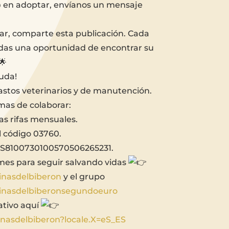
@ en adoptar, envíanos un mensaje
ar, comparte esta publicación. Cada
 das una oportunidad de encontrar su
uda!
astos veterinarios y de manutención.
mas de colaborar:
as rifas mensuales.
 código 03760.
S8100730100570506265231.
es para seguir salvando vidas
inasdelbiberon
y el grupo
inasdelbiberonsegundoeuro
ativo aquí
einasdelbiberon?locale.X=eS_ES