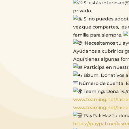
Si estás interesad
privado.
Si no puedes adopt
vez que compartes, les
familia para siempre.
¡Necesitamos tu ay
Ayúdanos a cubrir los g
Aquí tienes algunas for
Participa en nuestr
Bizum: Donativos al
Número de cuenta: E
Teaming: Dona 1€/m
www.teaming.net/lasre
www.teaming.net/lasre
PayPal: Haz tu don
https://paypal.me/lasr