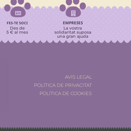


EMPRESES
FES-TE SOCI
Des de
La vostra
5 € al mes
solidaritat suposa
una gran ajuda
AVÍS LEGAL
POLÍTICA DE PRIVACITAT
POLÍTICA DE COOKIES