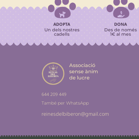


ADOPTA
DONA
Un dels nostres
Des de només
cadells
1€ al mes
Associació
sense ànim
de lucre
644 209 449
També per WhatsApp
reinesdelbiberon@gmail.com