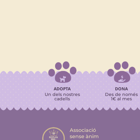


ADOPTA
DONA
Un dels nostres
Des de només
cadells
1€ al mes
Associació
sense ànim