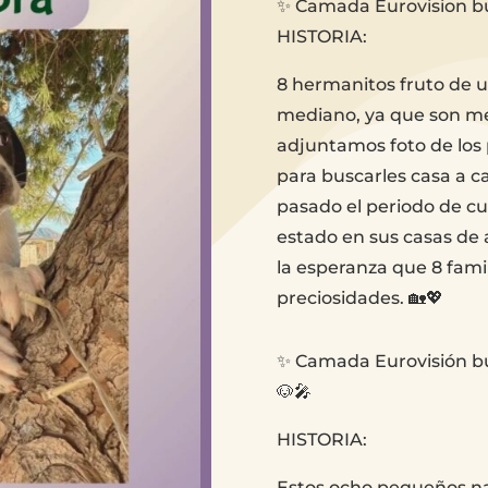
✨ Camada Eurovision bu
HISTORIA:
8 hermanitos fruto de
mediano, ya que son mes
adjuntamos foto de los 
para buscarles casa a c
pasado el periodo de c
estado en sus casas de
la esperanza que 8 fami
preciosidades. 🏡💖
✨ Camada Eurovisión bu
🐶🎤
HISTORIA:
Estos ocho pequeños n