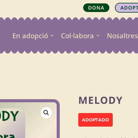
DONA
ADOP
En adopció
Col·labora
Nosaltres

MELODY
ADOPTADO