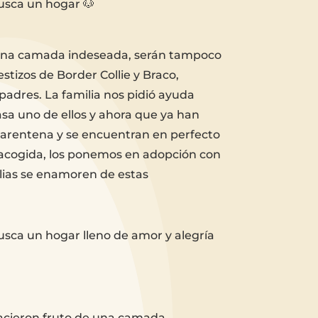
sca un hogar 🐶
 una camada indeseada, serán tampoco
tizos de Border Collie y Braco,
padres. La familia nos pidió ayuda
asa uno de ellos y ahora que ya han
uarentena y se encuentran en perfecto
 acogida, los ponemos en adopción con
lias se enamoren de estas
sca un hogar lleno de amor y alegría
acieron fruto de una camada