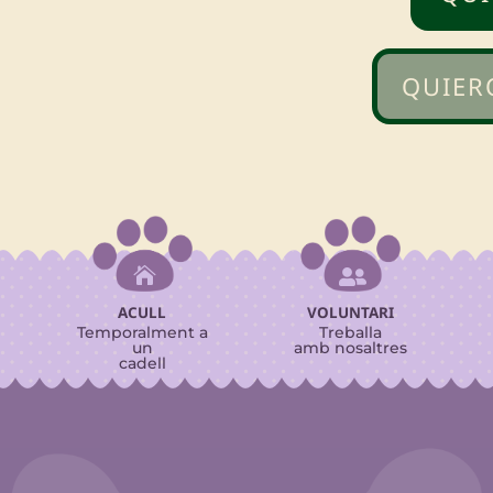
QUIER


ACULL
VOLUNTARI
Temporalment a
Treballa
un
amb nosaltres
cadell