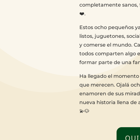
completamente sanos, f
❤️.
Estos ocho pequeños ya
listos, juguetones, soc
y comerse el mundo. Ca
todos comparten algo 
formar parte de una fam
Ha llegado el momento d
que merecen. Ojalá och
enamoren de sus miradas
nueva historia llena de
💫🐶
QUI