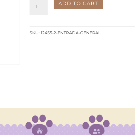
Entrada
ADD TO CART
General
quantity
SKU:
12455-2-ENTRADA-GENERAL

