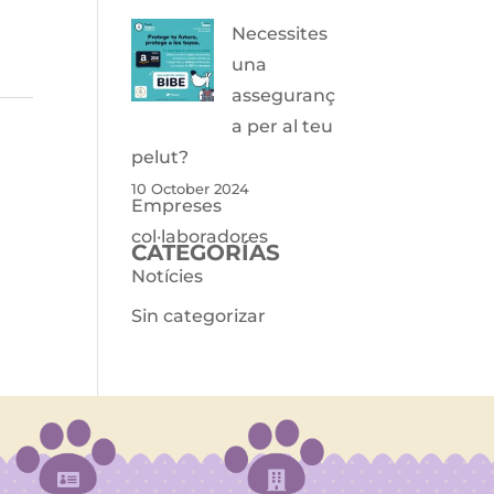
Necessites
una
asseguranç
a per al teu
pelut?
10 October 2024
Empreses
col·laboradores
CATEGORÍAS
Notícies
Sin categorizar

