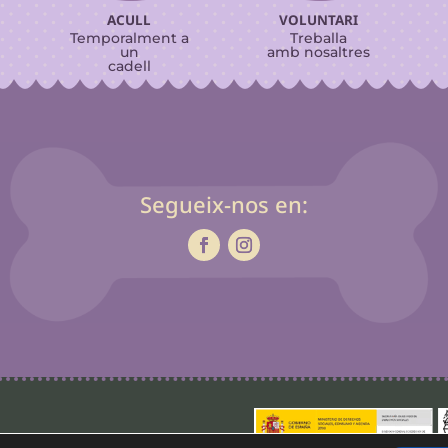
ACULL
VOLUNTARI
Temporalment a
Treballa
un
amb nosaltres
cadell
Segueix-nos en: