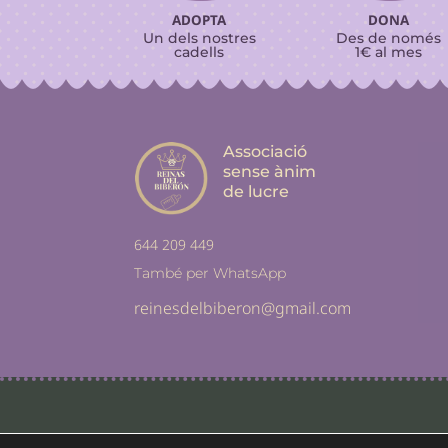
ADOPTA
DONA
Un dels nostres
Des de només
cadells
1€ al mes
Associació
sense ànim
de lucre
644 209 449
També per WhatsApp
reinesdelbiberon@gmail.com