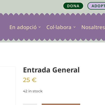
DONA
ADOP
En adopció
Col·labora
Nosaltres
Entrada General
25
€
42 in stock