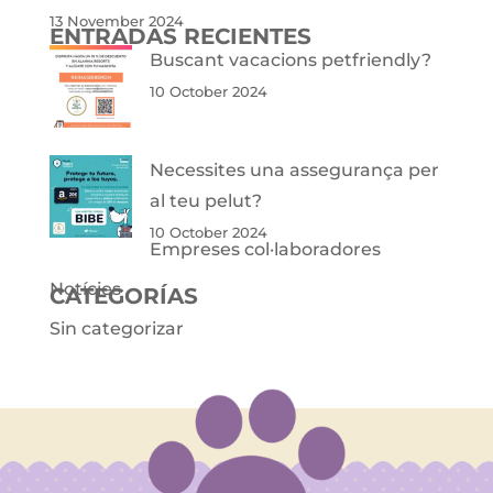
13 November 2024
ENTRADAS RECIENTES
Buscant vacacions petfriendly?
10 October 2024
Necessites una assegurança per
al teu pelut?
10 October 2024
Empreses col·laboradores
Notícies
CATEGORÍAS
Sin categorizar