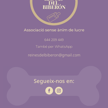
Associació sense ànim de lucre
644 209 449
També per WhatsApp
reinesdelbiberon@gmail.com
Segueix-nos en: