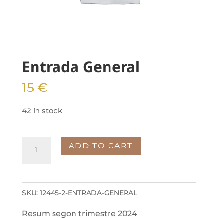
Entrada General
15
€
42 in stock
Entrada
ADD TO CART
General
quantity
SKU:
12445-2-ENTRADA-GENERAL
Resum segon trimestre 2024