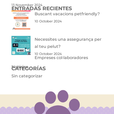
13 November 2024
ENTRADAS RECIENTES
Buscant vacacions petfriendly?
10 October 2024
Necessites una assegurança per
al teu pelut?
10 October 2024
Empreses col·laboradores
Notícies
CATEGORÍAS
Sin categorizar