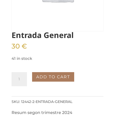
Entrada General
30
€
41 in stock
Entrada
ADD TO CART
General
quantity
SKU:
12442-2-ENTRADA-GENERAL
Resum segon trimestre 2024