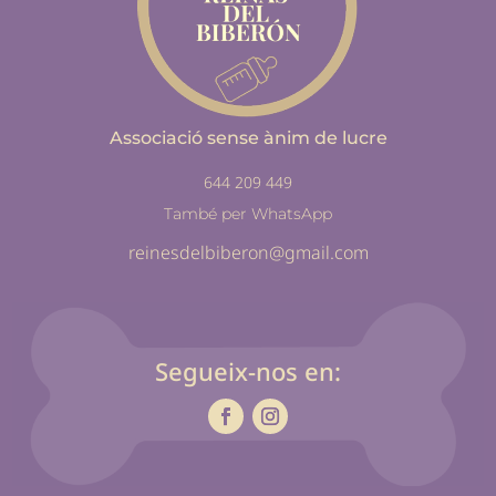
Associació sense ànim de lucre
644 209 449
També per WhatsApp
reinesdelbiberon@gmail.com
Segueix-nos en: