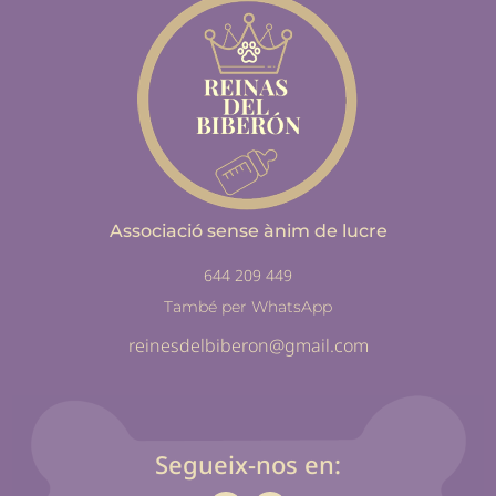
Associació sense ànim de lucre
644 209 449
També per WhatsApp
reinesdelbiberon@gmail.com
Segueix-nos en: