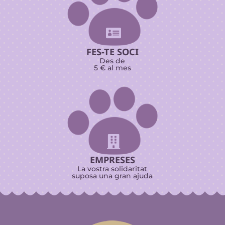

FES-TE SOCI
Des de
5 € al mes

EMPRESES
La vostra solidaritat
suposa una gran ajuda