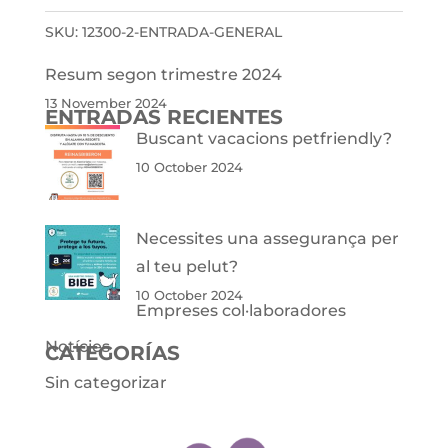
SKU:
12300-2-ENTRADA-GENERAL
Resum segon trimestre 2024
13 November 2024
ENTRADAS RECIENTES
Buscant vacacions petfriendly?
10 October 2024
Necessites una assegurança per
al teu pelut?
10 October 2024
Empreses col·laboradores
Notícies
CATEGORÍAS
Sin categorizar