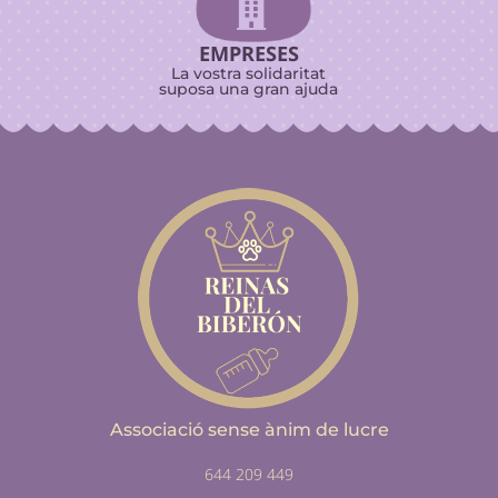

EMPRESES
La vostra solidaritat
suposa una gran ajuda
Associació sense ànim de lucre
644 209 449