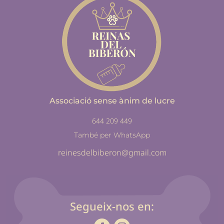
Associació sense ànim de lucre
644 209 449
També per WhatsApp
reinesdelbiberon@gmail.com
Segueix-nos en: