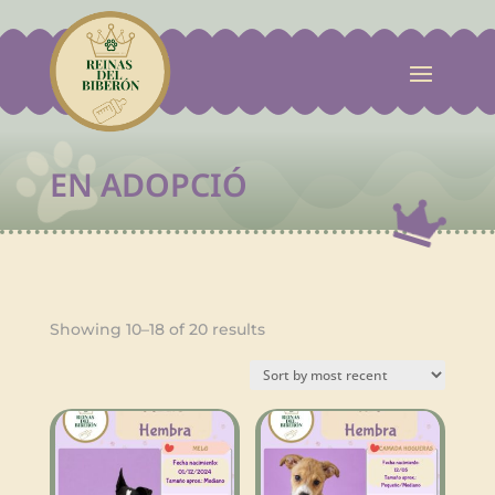

EN ADOPCIÓ

Sorted
Showing 10–18 of 20 results
by
latest