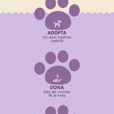

ADOPTA
Un dels nostres
cadells

DONA
Des de només
1€ al mes