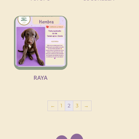
RAYA
←
1
2
3
→