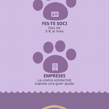

FES-TE SOCI
Des de
5 € al mes

EMPRESES
La vostra solidaritat
suposa una gran ajuda