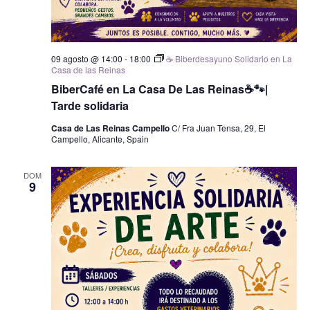
09 agosto @ 14:00
-
18:00
☕ Biberdesayuno Solidario en La
Casa de las Reinas
BiberCafé en La Casa De Las Reinas☕🐾|
Tarde solidaria
Casa de Las Reinas Campello
C/ Fra Juan Tensa, 29, El
Campello, Alicante, Spain
DOM
9