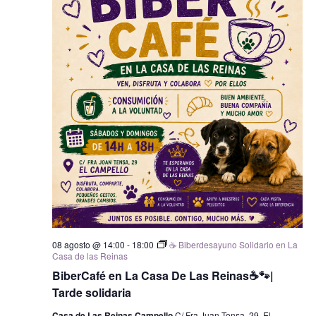
08 agosto @ 14:00
-
18:00
☕ Biberdesayuno Solidario en La
Casa de las Reinas
BiberCafé en La Casa De Las Reinas☕🐾|
Tarde solidaria
Casa de Las Reinas Campello
C/ Fra Juan Tensa, 29, El