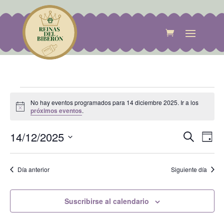
Eventos
No hay eventos programados para 14 diciembre 2025. Ir a los
en
Aviso
próximos eventos
.
14
Naveg
Na
diciembre
14/12/2025
Buscar
Día
de
de
2025
Selecciona
vis
búsqu
de
la
Día anterior
Siguiente día
y
Eve
fecha.
vistas
de
Suscribirse al calendario
Evento