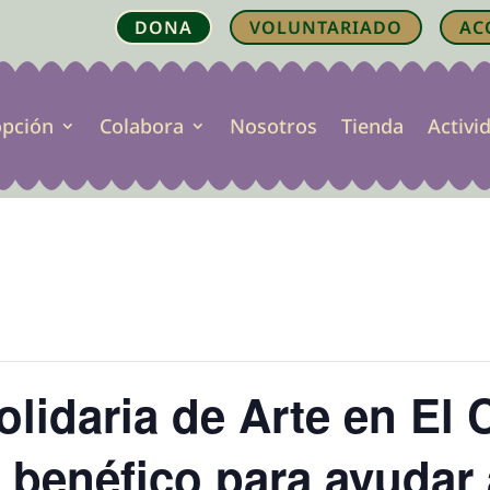
DONA
VOLUNTARIADO
AC
opción
Colabora
Nosotros
Tienda
Activi
lidaria de Arte en El 
o benéfico para ayudar 