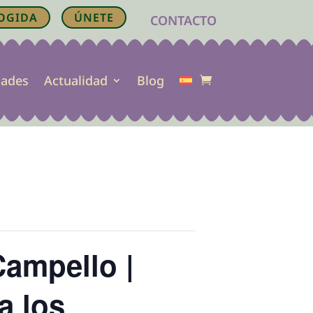
OGIDA
ÚNETE
CONTACTO
dades
Actualidad
Blog
Campello |
a los