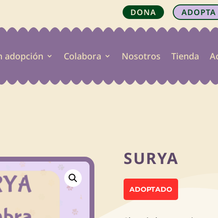
DONA
ADOPTA
n adopción
Colabora
Nosotros
Tienda
A

SURYA
ADOPTADO