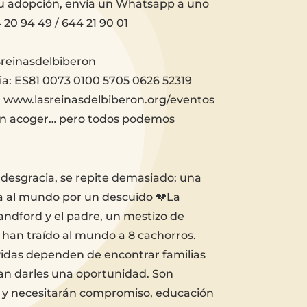
 su adopción, envía un Whatsapp a uno
 20 94 49 / 644 21 90 01
sreinasdelbiberon
ia: ES81 0073 0100 5705 0626 52319
 www.lasreinasdelbiberon.org/eventos
n acoger… pero todos podemos
r desgracia, se repite demasiado: una
 al mundo por un descuido 💔La
ndford y el padre, un mestizo de
 han traído al mundo a 8 cachorros.
idas dependen de encontrar familias
an darles una oportunidad. Son
 y necesitarán compromiso, educación