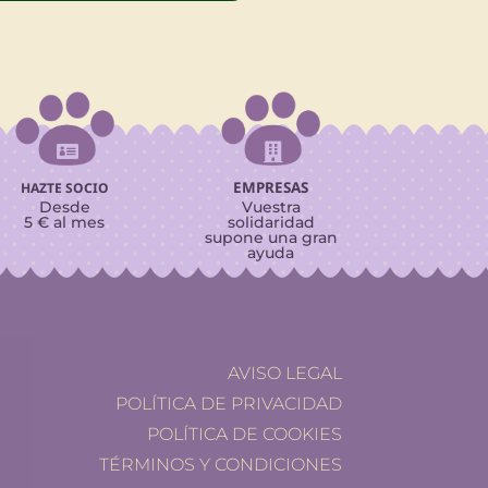


EMPRESAS
HAZTE SOCIO
Desde
Vuestra
5 € al mes
solidaridad
supone una gran
ayuda
AVISO LEGAL
POLÍTICA DE PRIVACIDAD
POLÍTICA DE COOKIES
TÉRMINOS Y CONDICIONES