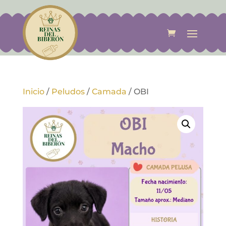
Inicio
/
Peludos
/
Camada
/
OBI