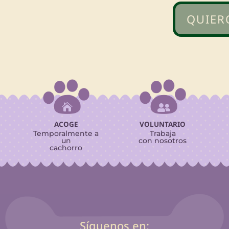
QUIER


ACOGE
VOLUNTARIO
Temporalmente a
Trabaja
un
con nosotros
cachorro
Síguenos en: