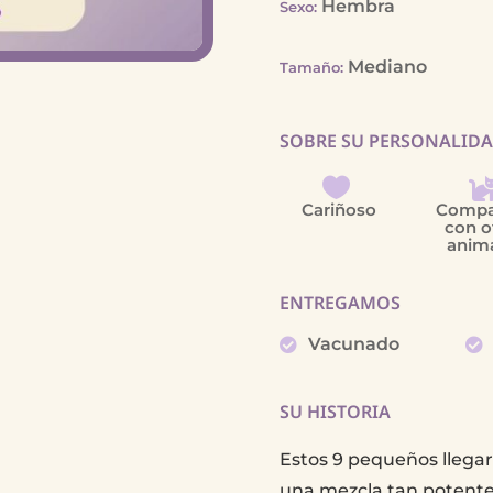
Hembra
Sexo
:
Mediano
Tamaño
:
SOBRE SU PERSONALID
Cariñoso
Compa
con o
anim
ENTREGAMOS
Vacunado
SU HISTORIA
Estos 9 pequeños llegar
una mezcla tan potente