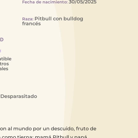
30/05/2025
Fecha de nacimiento
:
Pitbull con bulldog
Raza
:
francés
AD
tible
tros
ales
Desparasitado
on al mundo por un descuido, fruto de
 como tierna: mamá Pitbull y papá