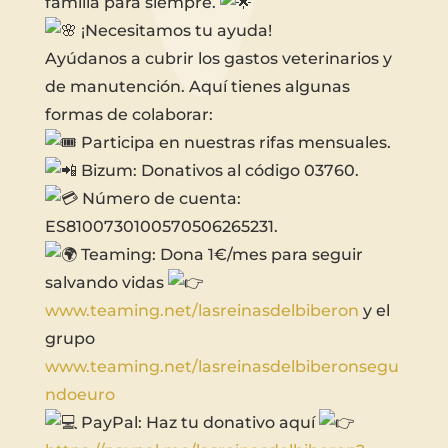
familia para siempre.
¡Necesitamos tu ayuda!
Ayúdanos a cubrir los gastos veterinarios y
de manutención. Aquí tienes algunas
formas de colaborar:
Participa en nuestras rifas mensuales.
Bizum: Donativos al código 03760.
Número de cuenta:
ES8100730100570506265231.
Teaming: Dona 1€/mes para seguir
salvando vidas
www.teaming.net/lasreinasdelbiberon
y el
grupo
www.teaming.net/lasreinasdelbiberonsegu
ndoeuro
PayPal: Haz tu donativo aquí