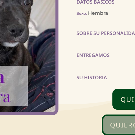
DATOS BÁSICOS
Hembra
Sexo
:
SOBRE SU PERSONALID
ENTREGAMOS
SU HISTORIA
QUI
QUIER