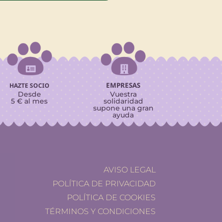


EMPRESAS
HAZTE SOCIO
Desde
Vuestra
5 € al mes
solidaridad
supone una gran
ayuda
AVISO LEGAL
POLÍTICA DE PRIVACIDAD
POLÍTICA DE COOKIES
TÉRMINOS Y CONDICIONES