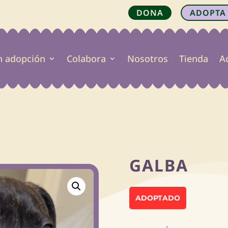
DONA
ADOPTA
n adopción
Colabora
Nosotros
Tienda
A

GALBA
ADOPTADO