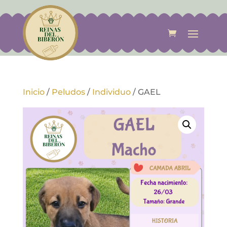
Inicio
/
Peludos
/
Individuo
/
GAEL