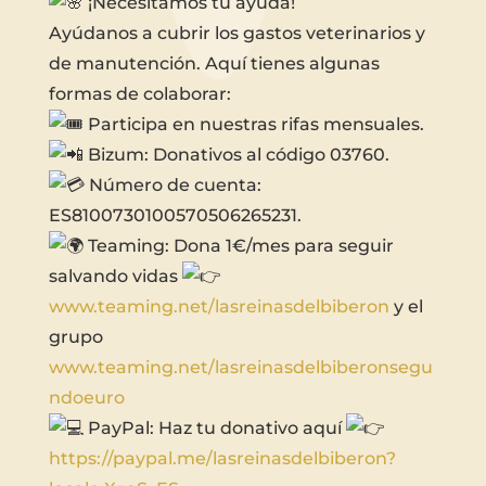
¡Necesitamos tu ayuda!
Ayúdanos a cubrir los gastos veterinarios y
de manutención. Aquí tienes algunas
formas de colaborar:
Participa en nuestras rifas mensuales.
Bizum: Donativos al código 03760.
Número de cuenta:
ES8100730100570506265231.
Teaming: Dona 1€/mes para seguir
salvando vidas
www.teaming.net/lasreinasdelbiberon
y el
grupo
www.teaming.net/lasreinasdelbiberonsegu
ndoeuro
PayPal: Haz tu donativo aquí
https://paypal.me/lasreinasdelbiberon?