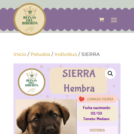
Inicio
/
Peludos
/
Individuo
/
SIERRA