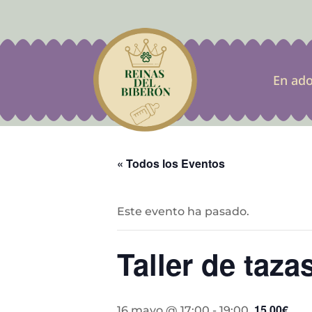
En ad
« Todos los Eventos
Este evento ha pasado.
Taller de taza
15,00€
16 mayo @ 17:00
-
19:00