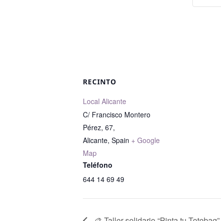
RECINTO
Local Alicante
C/ Francisco Montero
Pérez, 67,
Alicante
,
Spain
+ Google
Map
Teléfono
644 14 69 49
🎨 Taller solidario “Pinta tu Totebag”