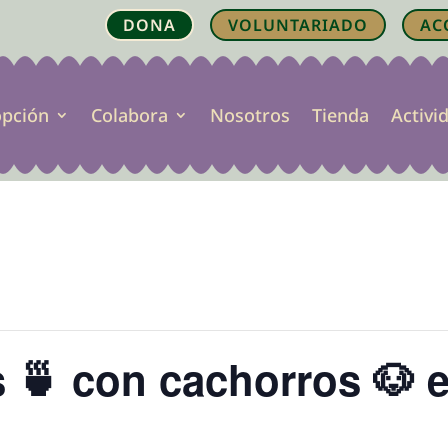
DONA
VOLUNTARIADO
AC
opción
Colabora
Nosotros
Tienda
Activi
s 🍵 con cachorros 🐶 