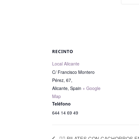
RECINTO
Local Alicante
C/ Francisco Montero
Pérez, 67,
Alicante
,
Spain
+ Google
Map
Teléfono
644 14 69 49
🧘‍♀️ PILATES CON CACHORROS EN 