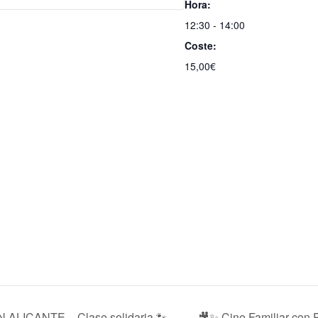
Hora:
12:30 - 14:00
Coste:
15,00€
ALICANTE – Clase solidaria 🐾
🎥✨ Cine Familiar con 