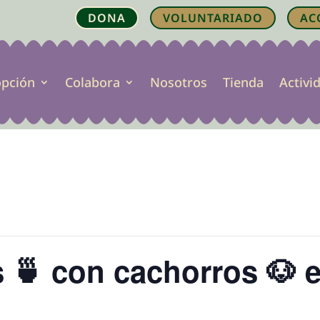
DONA
VOLUNTARIADO
AC
opción
Colabora
Nosotros
Tienda
Activi
s 🍵 con cachorros 🐶 