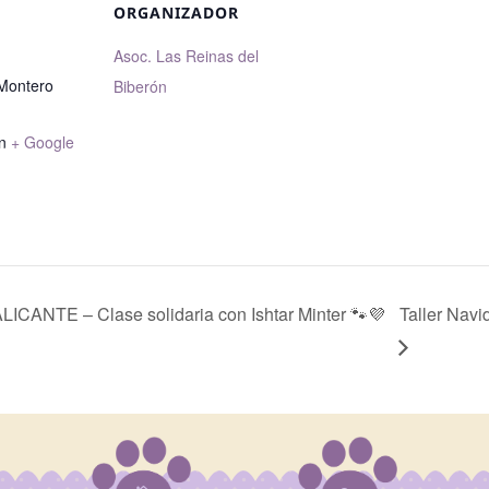
ORGANIZADOR
Asoc. Las Reinas del
 Montero
Biberón
n
+ Google
ANTE – Clase solidaria con Ishtar Minter 🐾💜
Taller Navi