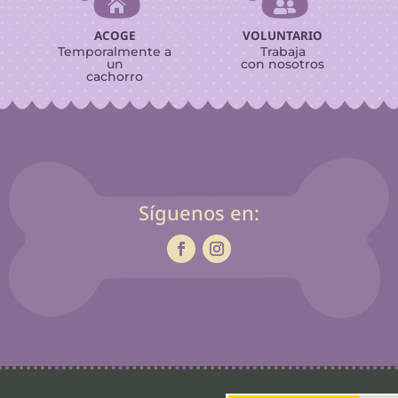


ACOGE
VOLUNTARIO
Temporalmente a
Trabaja
un
con nosotros
cachorro
Síguenos en: