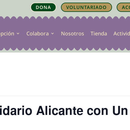
DONA
VOLUNTARIADO
AC
opción
Colabora
Nosotros
Tienda
Activi
dario Alicante con Un
