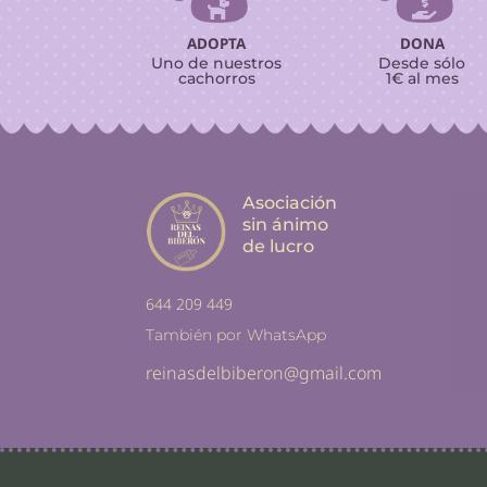


ADOPTA
DONA
Uno de nuestros
Desde sólo
cachorros
1€ al mes
Asociación
sin ánimo
de lucro
644 209 449
También por WhatsApp
reinasdelbiberon@gmail.com