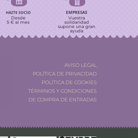


EMPRESAS
HAZTE SOCIO
Desde
Vuestra
5 € al mes
solidaridad
supone una gran
ayuda
AVISO LEGAL
POLÍTICA DE PRIVACIDAD
POLÍTICA DE COOKIES
TÉRMINOS Y CONDICIONES
DE COMPRA DE ENTRADAS