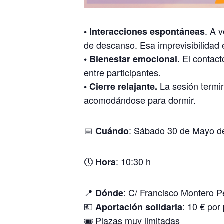
. A 
• Interacciones espontáneas
de descanso. Esa imprevisibilidad 
El contact
• Bienestar emocional.
entre participantes.
La sesión termi
• Cierre relajante.
acomodándose para dormir.
📅
: Sábado 30 de Mayo d
Cuándo
🕔
: 10:30 h
Hora
📍
: C/ Francisco Montero P
Dónde
💶
: 10 € por
Aportación solidaria
🎟️ Plazas muy limitadas