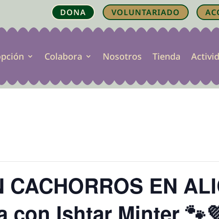
DONA
VOLUNTARIADO
AC
opción
Colabora
Nosotros
Tienda
Activi
CON CACHORROS EN AL
a con Ishtar Minter 🐾