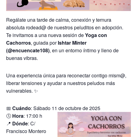
Regálate una tarde de calma, conexión y ternura
absoluta rodead@ de nuestros peluditos en adopción.
Te invitamos a una nueva sesión de
Yoga con
Cachorros
, guiada por
Ishtar Minter
(@encuencate108)
, en un entorno íntimo y lleno de
buenas vibras.
Una experiencia única para reconectar contigo mism@,
liberar tensiones y ayudar a nuestros peludos más
vulnerables. ✨
📅
Cuándo
: Sábado 11 de octubre de 2025
🕔
Hora
: 17:00 h
📍
Dónde
: C/
Francisco Montero