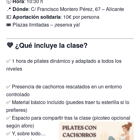
🕥
Hora
: 10:30 h
📍
Dónde
: C/ Francisco Montero Pérez, 67 – Alicante
💶
Aportación solidaria
: 10€ por persona
🎟️ Plazas limitadas – ¡reserva ya!
💜 ¿Qué incluye la clase?
✅ 1 hora de pilates dinámico y adaptado a todos los
niveles
✅ Presencia de cachorros rescatados en un entorno
controlado
✅ Material básico incluido (puedes traer tu esterilla si lo
prefieres)
✅ Espacio para compartir tras la clase (picoteo opcional
según aforo)
✅ Y, sobre todo…