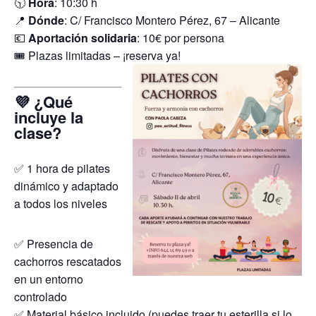
🕥
Hora
: 10:30 h
📍
Dónde
: C/ Francisco Montero Pérez, 67 – Alicante
💶
Aportación solidaria
: 10€ por persona
🎟️ Plazas limitadas – ¡reserva ya!
💜 ¿Qué
incluye la
clase?
✅ 1 hora de pilates
dinámico y adaptado
a todos los niveles
✅ Presencia de
cachorros rescatados
en un entorno
controlado
✅ Material básico incluido (puedes traer tu esterilla si lo