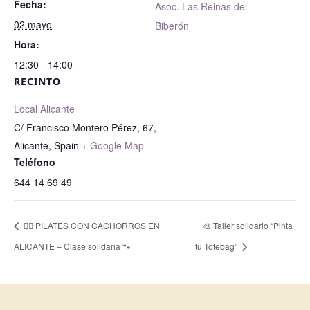
Fecha:
Asoc. Las Reinas del
02 mayo
Biberón
Hora:
12:30 - 14:00
RECINTO
Local Alicante
C/ Francisco Montero Pérez, 67,
Alicante
,
Spain
+ Google Map
Teléfono
644 14 69 49
🧘‍♀️ PILATES CON CACHORROS EN
🎨 Taller solidario “Pinta
ALICANTE – Clase solidaria 🐾
tu Totebag”