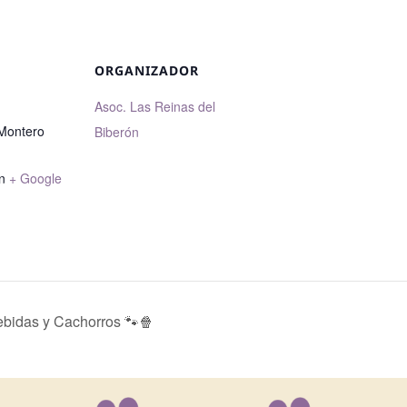
ORGANIZADOR
Asoc. Las Reinas del
 Montero
Biberón
n
+ Google
ebidas y Cachorros 🐾🍿