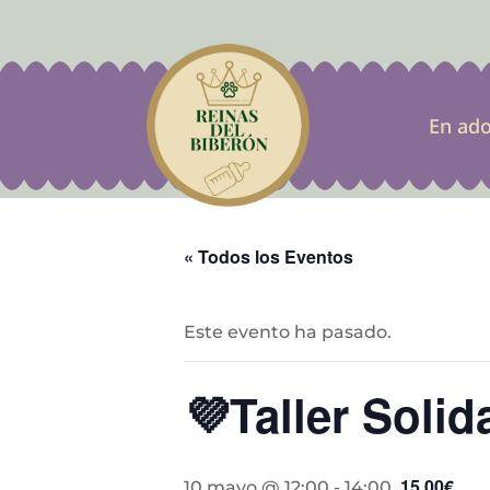
En ad
« Todos los Eventos
Este evento ha pasado.
💜Taller Solid
15,00€
10 mayo @ 12:00
-
14:00