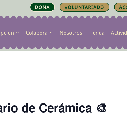
DONA
VOLUNTARIADO
AC
opción
Colabora
Nosotros
Tienda
Activi
ario de Cerámica 🎨