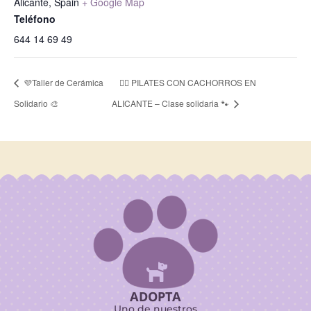
Alicante
,
Spain
+ Google Map
Teléfono
644 14 69 49
💜Taller de Cerámica
🧘‍♀️ PILATES CON CACHORROS EN
Solidario 🎨
ALICANTE – Clase solidaria 🐾

ADOPTA
Uno de nuestros